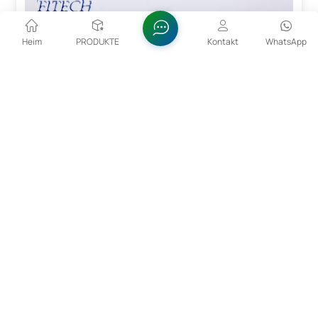
Heim
PRODUKTE
Kontakt
WhatsApp
15–53 Μm CoCrMo-Legierungspulver Für Den 3D-
Druck
Die Partikelgröße von 15–53 µm ermöglicht die
exakte Positionierung des Pulvers beim