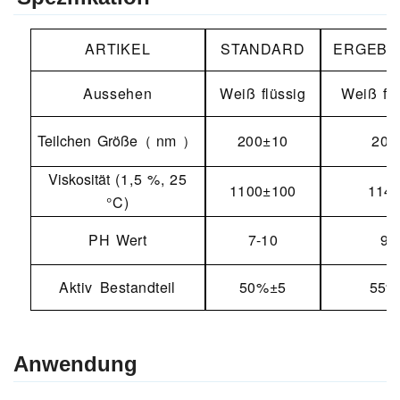
ARTIKEL
STANDARD
ERGEBN
Aussehen
Weiß
flüssig
Weiß
fl
Teilchen
Größe
（
nm
）
200±10
200
Viskosität
(1,5 %, 25
1100±100
114
°C)
PH
Wert
7-10
9
Aktiv
Bestandteil
50%±5
55%
Anwendung