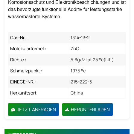
Korrosionsschutz und Elektronikbeschichtungen und ist
das bevorzugte funktionelle Additiv für leistungsstarke
wasserbasierte Systeme.
Cas-Nr. :
1314-13-2
Molekularformel :
ZnO
Dichte :
5.6g/Ml at 25 °c(Lit.)
Schmelzpunkt :
1975 °c
EINECE-NR. :
215-222-5
Herkunftsort :
China
JETZT ANFRAGEN
HERUNTERLADEN