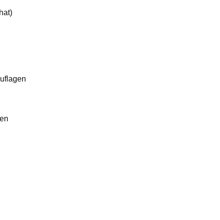
hat)
uflagen
ren