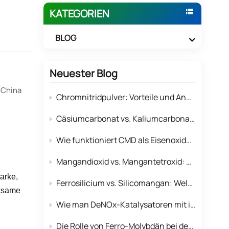
KATEGORIEN
BLOG
Neuester Blog
 China
Chromnitridpulver: Vorteile und Anwendungslösungen für Hochleistungs-Oberflächenbeschichtungen
Cäsiumcarbonat vs. Kaliumcarbonat: Warum Cäsium komplexe organische Reaktionen dominiert
Wie funktioniert CMD als Eisenoxidationsmittel zur Entfernung von Eisenverunreinigungen in der gesamten Manganproduktlinie?
Mangandioxid vs. Mangantetroxid: Struktur- und Leistungsunterschiede in der Elektronik
arke,
Ferrosilicium vs. Silicomangan: Welches Desoxidationsmittel ist kostengünstiger für Stahlwerke?
rksame
Wie man DeNOx-Katalysatoren mit industriellem Mangantetroxid optimiert
Die Rolle von Ferro-Molybdän bei der Verbesserung der Korrosionsbeständigkeit von Edelstahllegierungen