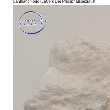
Lanthanchlorid (LaCl₃): Der Phosphatspezialist