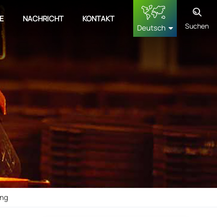
E
NACHRICHT
KONTAKT
Suchen
Deutsch
English
français
Deutsch
русский
español
中文
ung