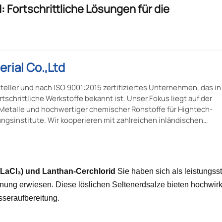
 Fortschrittliche Lösungen für die
erial Co.,Ltd
teller und nach ISO 9001:2015 zertifiziertes Unternehmen, das in
rtschrittliche Werkstoffe bekannt ist. Unser Fokus liegt auf der
 Metalle und hochwertiger chemischer Rohstoffe für Hightech-
sinstitute. Wir kooperieren mit zahlreichen inländischen
 gemeinsam neue Produkte zu entwickeln und unsere
ptimieren.
LaCl₃) und Lanthan-Cerchlorid
Sie haben sich als leistungsst
ernung erwiesen. Diese löslichen Seltenerdsalze bieten hochwi
seraufbereitung.