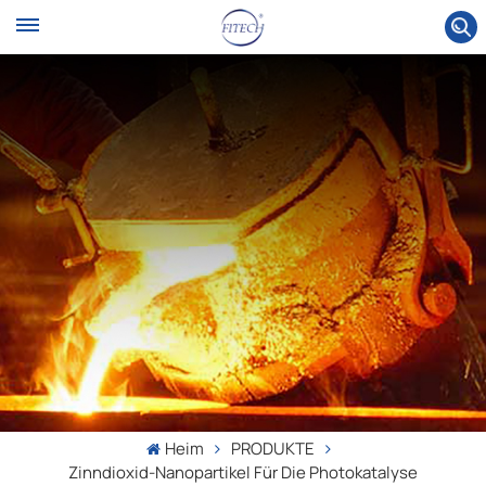
Heim
PRODUKTE
Zinndioxid-Nanopartikel Für Die Photokatalyse