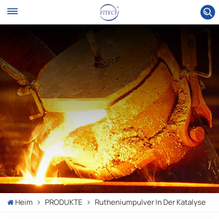
Heim
PRODUKTE
Rutheniumpulver In Der Katalyse