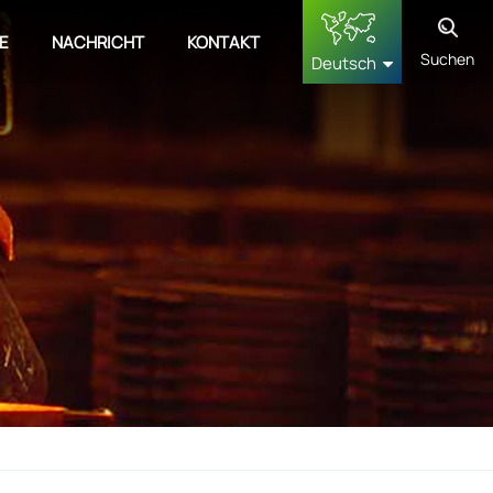
E
NACHRICHT
KONTAKT
Suchen
Deutsch
English
français
Deutsch
русский
español
中文