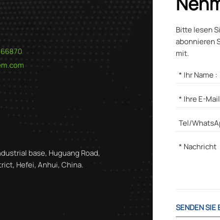
Nehm
Bitte lesen S
abonnieren S
566870
mit.
hem.com
ndustrial base, Huguang Road,
ict, Hefei, Anhui, China.
SENDEN SIE