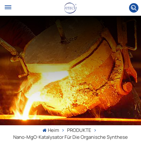
Heim
PRODUKTE
Nano-MgO-Katalysator Für Die Organische Synthese