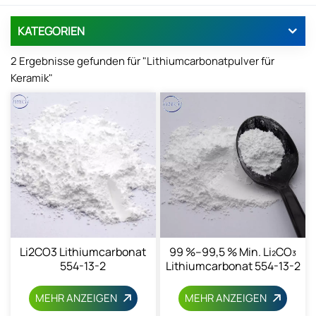
KATEGORIEN
2 Ergebnisse gefunden für "Lithiumcarbonatpulver für
Keramik"
Li2CO3 Lithiumcarbonat
99 %–99,5 % Min. Li₂CO₃
554-13-2
Lithiumcarbonat 554-13-2
MEHR ANZEIGEN
MEHR ANZEIGEN