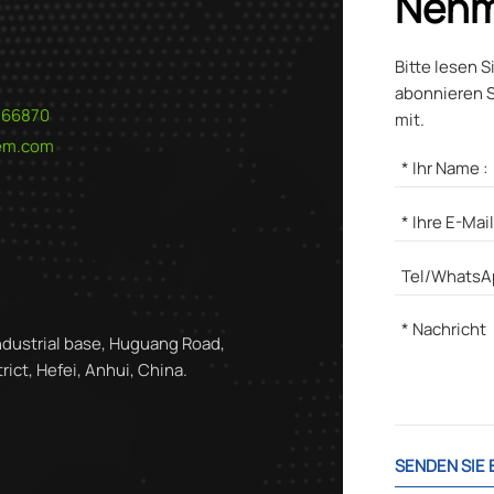
Nehm
Bitte lesen S
abonnieren S
566870
mit.
hem.com
ndustrial base, Huguang Road,
ict, Hefei, Anhui, China.
SENDEN SIE