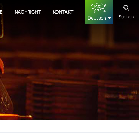
E
NACHRICHT
KONTAKT
Suchen
Deutsch
English
français
Deutsch
русский
español
中文