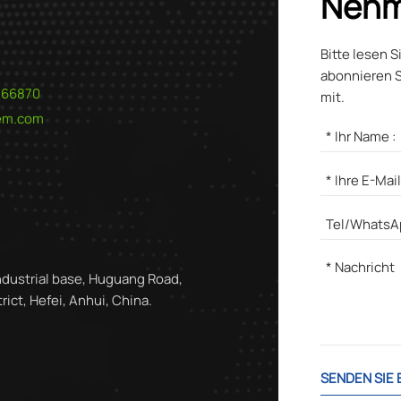
Nehm
Bitte lesen S
abonnieren S
566870
mit.
hem.com
ndustrial base, Huguang Road,
ict, Hefei, Anhui, China.
SENDEN SIE