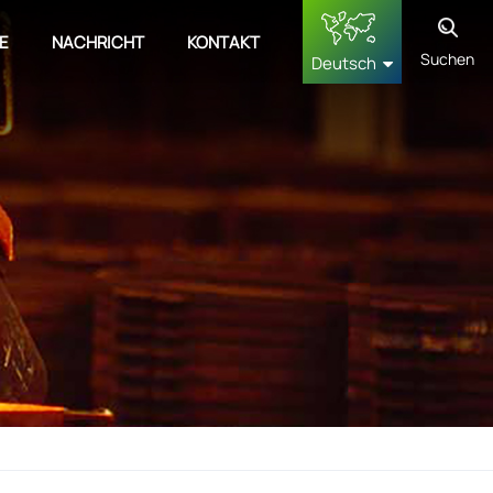
E
NACHRICHT
KONTAKT
Suchen
Deutsch
English
français
Deutsch
русский
español
中文