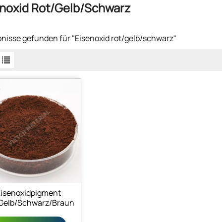
noxid Rot/gelb/schwarz
bnisse gefunden für "Eisenoxid rot/gelb/schwarz"
Eisenoxidpigment
Gelb/Schwarz/Braun
Pulver 1309-37-1