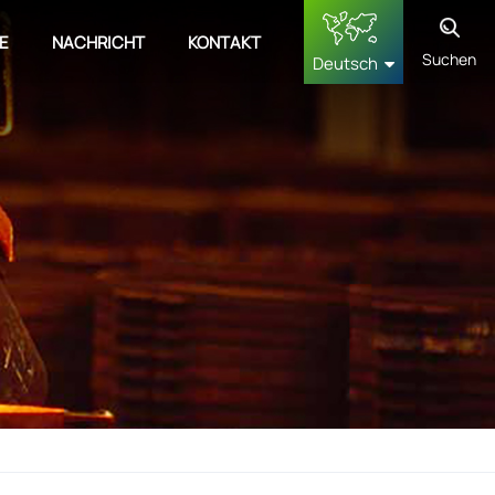
E
NACHRICHT
KONTAKT
Suchen
Deutsch
English
français
Deutsch
русский
español
中文