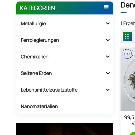
Dend
KATEGORIEN
1 Erge
Metallurgie
Ferrolegierungen
Chemikalien
Seltene Erden
Lebensmittelzusatzstoffe
Nanomaterialien
99,5
V