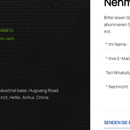
Nehm
Bitte lesen S
abonnieren S
566870
mit.
hem.com
ndustrial base, Huguang Road,
ict, Hefei, Anhui, China.
SENDEN SIE