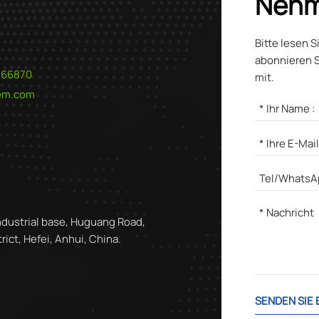
Nehm
Bitte lesen S
abonnieren S
566870
mit.
hem.com
ndustrial base, Huguang Road,
ict, Hefei, Anhui, China.
SENDEN SIE