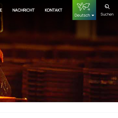
E
NACHRICHT
KONTAKT
Suchen
Deutsch
English
français
Deutsch
русский
español
中文