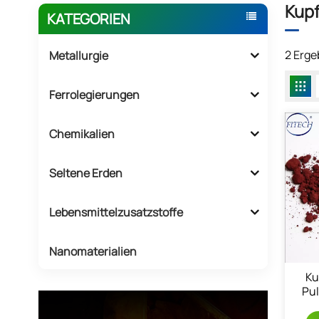
Kupf
KATEGORIEN
2 Erge
Metallurgie
Ferrolegierungen
Chemikalien
Seltene Erden
Lebensmittelzusatzstoffe
Nanomaterialien
Ku
Pul