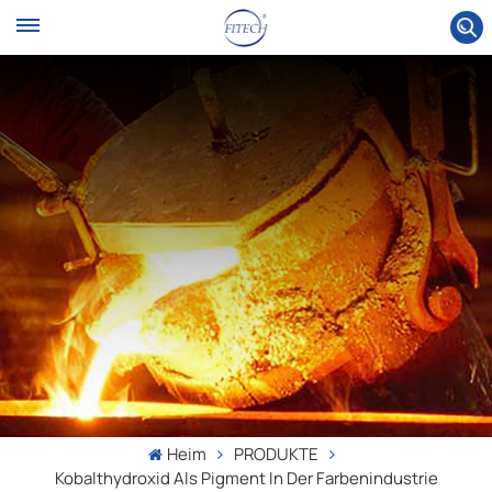
Heim
PRODUKTE
Kobalthydroxid Als Pigment In Der Farbenindustrie