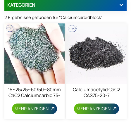
KATEGORIEN
2 Ergebnisse gefunden für "Calciumcarbidblock"
15~25/25~50/50~80mm
Calciumacetylid CaC2
CaC2 Calciumcarbid 75-
CAS75-20-7
20-7
MEHR ANZEIGEN
MEHR ANZEIGEN