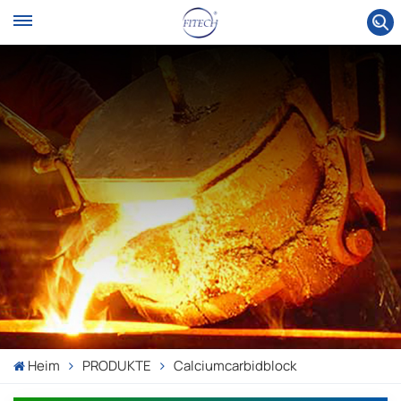
Heim
PRODUKTE
Calciumcarbidblock