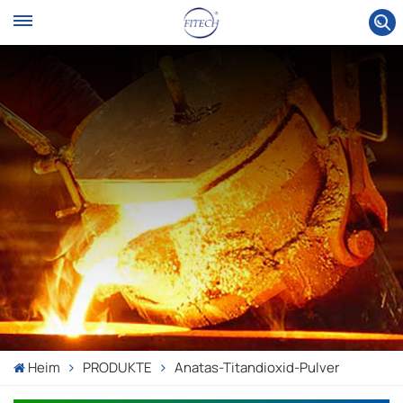
Heim
PRODUKTE
Anatas-Titandioxid-Pulver