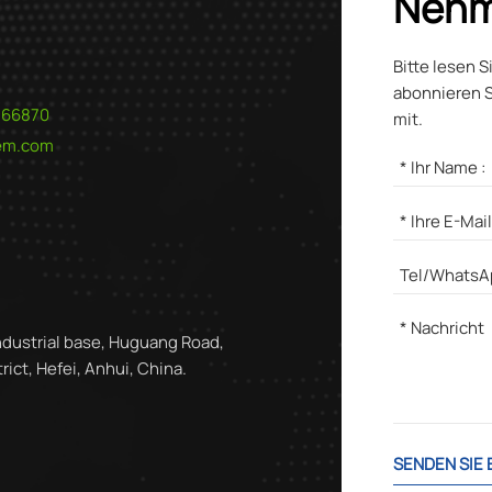
Nehm
Bitte lesen S
abonnieren S
566870
mit.
hem.com
ndustrial base, Huguang Road,
ict, Hefei, Anhui, China.
SENDEN SIE