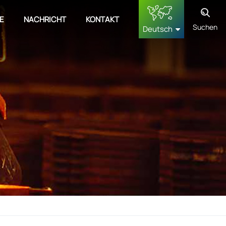
E
NACHRICHT
KONTAKT
Suchen
Deutsch
English
français
Deutsch
русский
español
中文