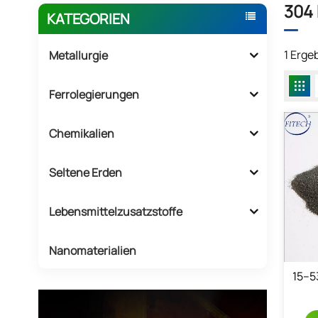
304 
KATEGORIEN
1 Erge
Metallurgie
Ferrolegierungen
Chemikalien
Seltene Erden
Lebensmittelzusatzstoffe
Nanomaterialien
15–5