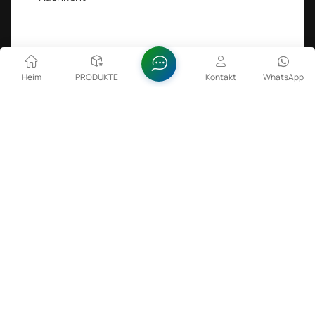
Heim
PRODUKTE
Kontakt
WhatsApp
SENDEN SIE EINE NACHRICHT
Beliebte Tags :
Lithium-Cobalt-Oxid in Batterien
Zinkoxiddispersion
FeSiBa-Pulver
Sulfaminsäure 99,5 % min.
Copyright @ 2026 Anhui Fitech Material Co.,Ltd Alle Rechte
vorbehalten .
NETZWERK UNTERSTÜTZT
Seltene Erden
Sitemap
Xml
Datenschutzrichtlinie