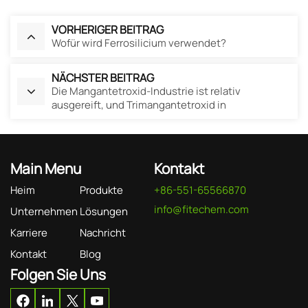
VORHERIGER BEITRAG
Wofür wird Ferrosilicium verwendet?
NÄCHSTER BEITRAG
Die Mangantetroxid-Industrie ist relativ
ausgereift, und Trimangantetroxid in
Batteriequalität hat noch Entwicklungspotenzial.
Main Menu
Kontakt
Heim
Produkte
+86-551-65566870
info@fitechem.com
Unternehmen
Lösungen
Karriere
Nachricht
Kontakt
Blog
Folgen Sie Uns