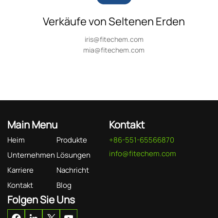
Verkäufe von Seltenen Erden
iris@fitechem.com
mia@fitechem.com
Main Menu
Kontakt
Heim
Produkte
+86-551-65566870
info@fitechem.com
Unternehmen
Lösungen
Karriere
Nachricht
Kontakt
Blog
Folgen Sie Uns