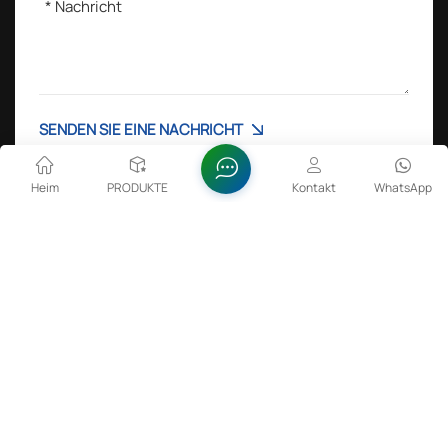
SENDEN SIE EINE NACHRICHT
Heim
PRODUKTE
Kontakt
WhatsApp
Beliebte Tags :
Lithium-Cobalt-Oxid in Batterien
Zinkoxiddispersion
FeSiBa-Pulver
Sulfaminsäure 99,5 % min.
Copyright @ 2026 Anhui Fitech Material Co.,Ltd Alle Rechte
vorbehalten .
NETZWERK UNTERSTÜTZT
Seltene Erden
Sitemap
Xml
Datenschutzrichtlinie